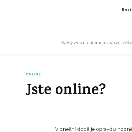
Busi
Každý web na internetu má své určité
ONLINE
Jste online?
V dnešní době je opravdu hodně l