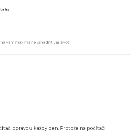
ztahy
aha vám maximálně usnadnit váš život.
očítači opravdu každý den. Protože na počítači