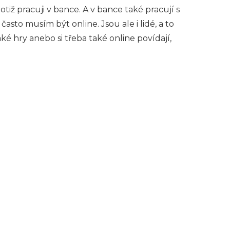
tiž pracuji v bance. A v bance také pracují s
asto musím být online. Jsou ale i lidé, a to
aké hry anebo si třeba také online povídají,