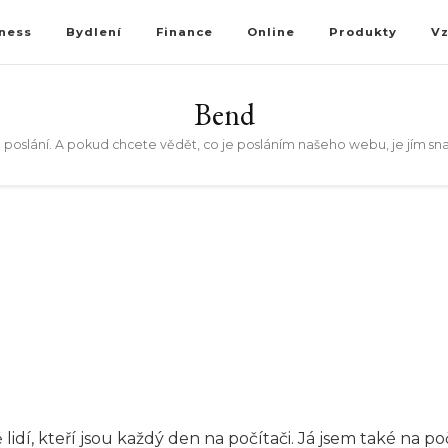
ness
Bydlení
Finance
Online
Produkty
V
Bend
 poslání. A pokud chcete vědět, co je posláním našeho webu, je jím sn
idí, kteří jsou každý den na počítači. Já jsem také na p