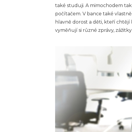
také studuji. A mimochodem také n
počítačem. V bance také vlastně t
hlavně dorost a děti, kteří chtěj
vyměňují si různé zprávy, zážitky