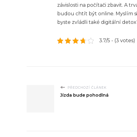
závislosti na počítači zbavit. A 
budou chtít být online. Myslím si, 
byste zvládli také digitální deto
3.7/5 - (3 votes)
PŘEDCHOZÍ ČLÁNEK
Jízda bude pohodlná