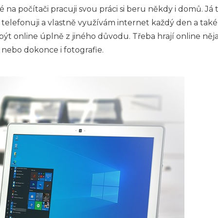
a počítači pracuji svou práci si beru někdy i domů. Já to
elefonuji a vlastně využívám internet každý den a také č
í být online úplně z jiného důvodu. Třeba hrají online něj
 nebo dokonce i fotografie.