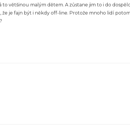
trvá to většinou malým dětem. A zůstane jim to i do dospěl
že je fajn být i někdy off-line. Protože mnoho lidí potom an
x?