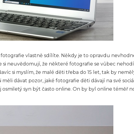
 fotografie vlastně sdílíte. Někdy je to opravdu nevhodn
že si neuvědomují, že některé fotografie se vůbec nehodí,
Navíc si myslím, že malé děti třeba do 15 let, tak by neměl
 měli dávat pozor, jaké fotografie děti dávají na své soci
 osmiletý syn být často online. On by byl online téměř n