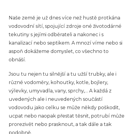
Naše země je už dnes více než hustě protkána
vodovodní sítí, spojující zdroje oné životodárné
tekutiny s jejími odběrateli a nakonec i s
kanalizací nebo septikem. A mnozí víme nebo si
aspoň dokážeme domyslet, co všechno to
obnáší.
Jsou tu nejen tu silnější a tu užší trubky, ale i
různé vodoměry, kohoutky, kotle, bojlery,
výlevky, umyvadla, vany, sprchy,… A každá z
uvedených ale i neuvedených součástí
vodovodu jako celku se může někdy poškodit,
ucpat nebo naopak přestat těsnit, potrubí může
prorezivět nebo prasknout, a tak dále a tak
podobně.