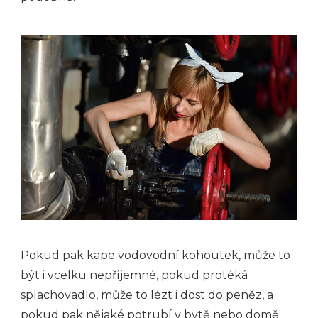
Pokud pak kape vodovodní kohoutek, může to
být i vcelku nepříjemné, pokud protéká
splachovadlo, může to lézt i dost do peněz, a
pokud pak nějaké potrubí v bytě nebo domě