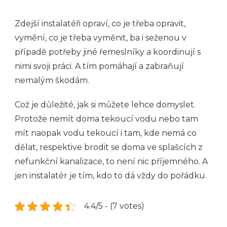
Zdejší instalatéři opraví, co je třeba opravit,
vymění, co je třeba vyměnit, ba i seženou v
případě potřeby jiné řemeslníky a koordinují s
nimi svoji práci. A tím pomáhají a zabraňují
nemalým škodám.
Což je důležité, jak si můžete lehce domyslet.
Protože nemít doma tekoucí vodu nebo tam
mít naopak vodu tekoucí i tam, kde nemá co
dělat, respektive brodit se doma ve splašcích z
nefunkční kanalizace, to není nic příjemného. A
jen instalatér je tím, kdo to dá vždy do pořádku.
4.4/5 - (7 votes)