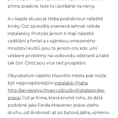
přímo praskne, leze to i pořádně na nervy.
A v každé situaci je třeba podniknout náležité
kroky. Což zpravidla znamená sehnat někde
instalatéry. Protože jenom ti mají náležité
vzdělání a fortel a s výjimkou omezeného
množství kutilů jsou to jenom oni, kdo umí
veškeré problémy na vodovodu odstranit a také
tak činí. Čímž jsou více než prospěšní.
Obyvatelům našeho hlavního města pak může
být nejprospěšnějším
instalatér Praha
http://servisvirivychvan.cz/sluzby/instalaterske-
prace/
. Což je firma, která kromě toho, že dělá
podobně jako Ferda Mravenec práce všeho
druhu, od drobností až po bytová jádra, výměnu