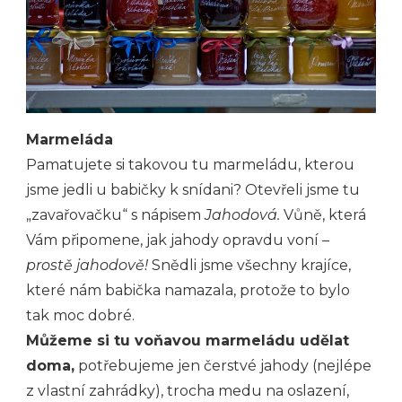
Marmeláda
Pamatujete si takovou tu marmeládu, kterou
jsme jedli u babičky k snídani? Otevřeli jsme tu
„zavařovačku“ s nápisem
Jahodová.
Vůně, která
Vám připomene, jak jahody opravdu voní –
prostě jahodově!
Snědli jsme všechny krajíce,
které nám babička namazala, protože to bylo
tak moc dobré.
Můžeme si tu voňavou marmeládu udělat
doma,
potřebujeme jen čerstvé jahody (nejlépe
z vlastní zahrádky), trocha medu na oslazení,