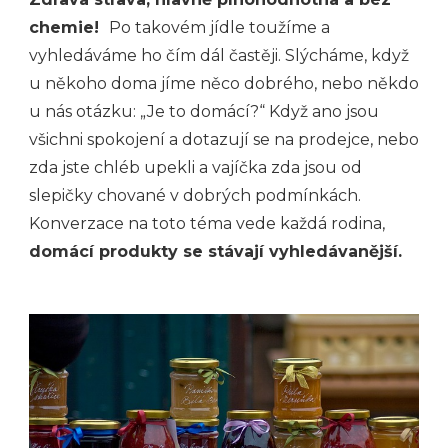
chemie!
Po takovém jídle toužíme a
vyhledáváme ho čím dál častěji. Slýcháme, když
u někoho doma jíme něco dobrého, nebo někdo
u nás otázku: „Je to domácí?“ Když ano jsou
všichni spokojení a dotazují se na prodejce, nebo
zda jste chléb upekli a vajíčka zda jsou od
slepičky chované v dobrých podmínkách.
Konverzace na toto téma vede každá rodina,
domácí produkty se stávají vyhledávanější.