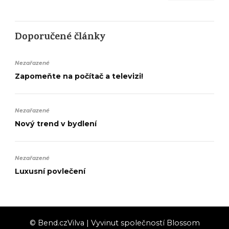
Doporučené články
Nezařazené
Zapomeňte na počítač a televizi!
Nezařazené
Nový trend v bydlení
Nezařazené
Luxusní povlečení
© Bend.cz
Vilva | Vyvinut společností
Blossom