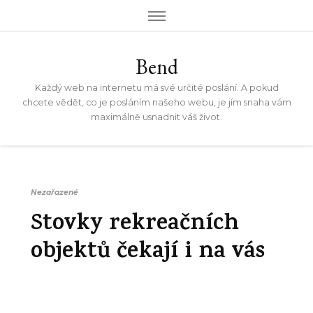
Bend
Každý web na internetu má své určité poslání. A pokud
chcete vědět, co je posláním našeho webu, je jím snaha vám
maximálně usnadnit váš život.
Nezařazené
Stovky rekreačních
objektů čekají i na vás