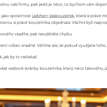
lou vaši firmu, pak jestli je něco, co bychom vám doporuč
 jako společnost
Liebherr Vaskouzelnik
, která si právě 
kterou si právě kouzelníka objednala. Všichni byli napros
akového vsadíte, pak neuděláte chybu.
ení vůbec snadné. Věříme ale, že pokud využijete toho, 
 jak by to nečekali.
hledat webové stránky kouzelníka, který něco takového, 