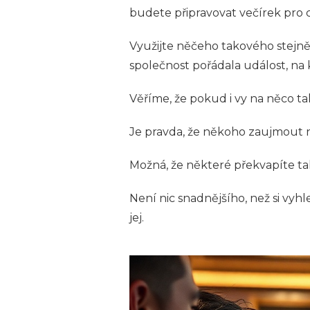
budete připravovat večírek pro ce
Využijte něčeho takového stejně
společnost pořádala událost, na 
Věříme, že pokud i vy na něco t
Je pravda, že někoho zaujmout n
Možná, že některé překvapíte tak,
Není nic snadnějšího, než si vy
jej.