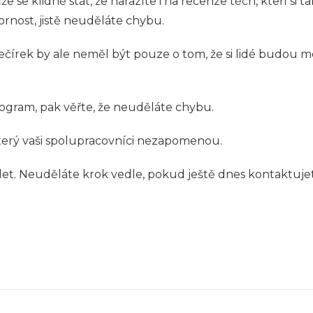
se klidně stát, že narazíte i na recenze těch, kteří si 
nost, jistě neuděláte chybu.
Večírek by ale neměl být pouze o tom, že si lidé budou 
rogram, pak věřte, že neuděláte chybu.
který vaši spolupracovníci nezapomenou.
et. Neuděláte krok vedle, pokud ještě dnes kontaktuje