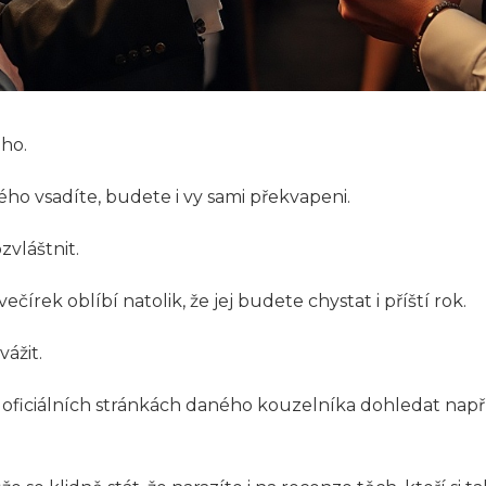
ého.
ho vsadíte, budete i vy sami překvapeni.
vláštnit.
 večírek oblíbí natolik, že jej budete chystat i příští rok.
ážit.
 oficiálních stránkách daného kouzelníka dohledat napří