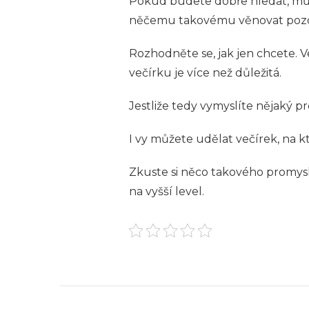
Pokud budete dobře hledat, může 
něčemu takovému věnovat pozor
Rozhodněte se, jak jen chcete. 
večírku je více než důležitá.
Jestliže tedy vymyslíte nějaký p
I vy můžete udělat večírek, na 
Zkuste si něco takového promysl
na vyšší level.