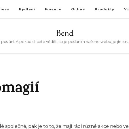
ness
Bydlení
Finance
Online
Produkty
V
Bend
 poslání. A pokud chcete vědět, co je posláním našeho webu, je jím sn
omagií
lidé společné, pak je to to, že mají rádi různé akce nebo 