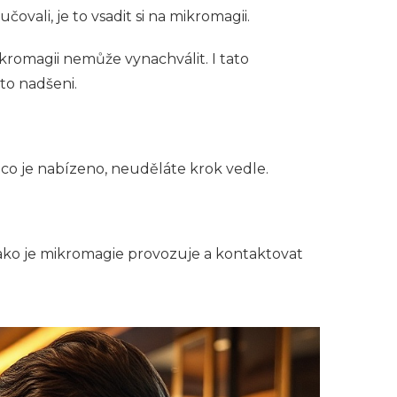
ovali, je to vsadit si na mikromagii.
mikromagii nemůže vynachválit. I tato
to nadšeni.
co je nabízeno, neuděláte krok vedle.
jako je mikromagie provozuje a kontaktovat