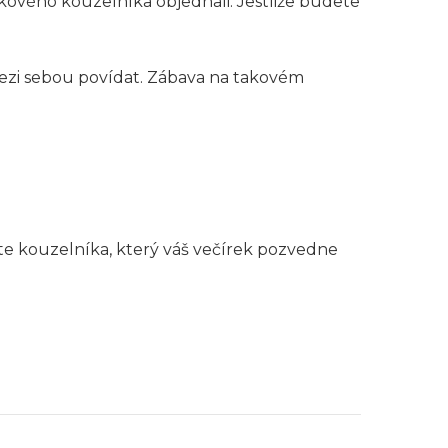
takového kouzelníka objednali. Jestliže budete
mezi sebou povídat. Zábava na takovém
te kouzelníka, který váš večírek pozvedne