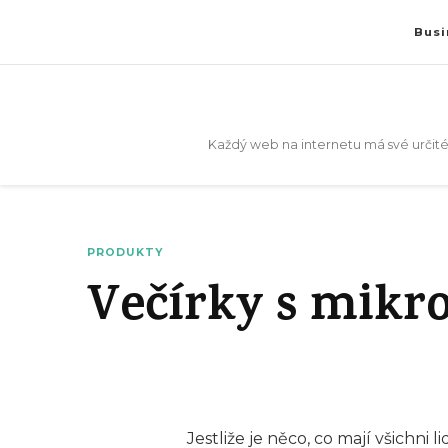
Busi
Každý web na internetu má své určité
PRODUKTY
Večírky s mikr
Jestliže je něco, co mají všichni 