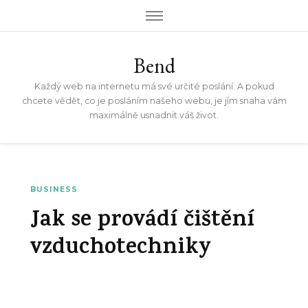
Bend
Každý web na internetu má své určité poslání. A pokud
chcete vědět, co je posláním našeho webu, je jím snaha vám
maximálně usnadnit váš život.
BUSINESS
Jak se provádí čištění
vzduchotechniky