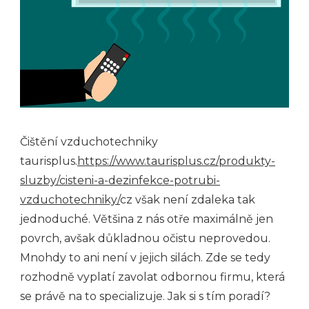
Čištění vzduchotechniky
taurisplus.
https://www.taurisplus.cz/produkty-
sluzby/cisteni-a-dezinfekce-potrubi-
vzduchotechniky/
cz však není zdaleka tak
jednoduché. Většina z nás
otře maximálně jen
povrch, avšak důkladnou očistu neprovedou.
Mnohdy to ani není v jejich silách. Zde se tedy
rozhodně vyplatí zavolat odbornou firmu, která
se právě na to specializuje. Jak si s tím poradí?