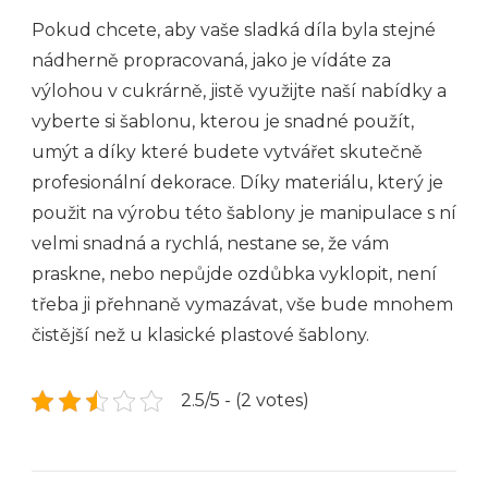
Pokud chcete, aby vaše sladká díla byla stejné
nádherně propracovaná, jako je vídáte za
výlohou v cukrárně, jistě využijte naší nabídky a
vyberte si šablonu, kterou je snadné použít,
umýt a díky které budete vytvářet skutečně
profesionální dekorace. Díky materiálu, který je
použit na výrobu této šablony je manipulace s ní
velmi snadná a rychlá, nestane se, že vám
praskne, nebo nepůjde ozdůbka vyklopit, není
třeba ji přehnaně vymazávat, vše bude mnohem
čistější než u klasické plastové šablony.
2.5/5 - (2 votes)