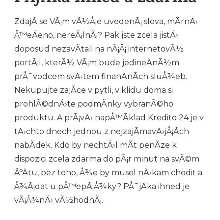
ZdajÃ­ se VÃ¡m vÃ½Å¡e uvedenÃ¡ slova, mÃ­rnÄ›
Å™eÄeno, nereÃ¡lnÃ¡? Pak jste zcela jistÄ›
doposud nezavÃ­tali na nÃ¡Å¡ internetovÃ½
portÃ¡l, kterÃ½ VÃ¡m bude jedineÄnÃ½m
prÅ¯vodcem svÄ›tem finanÄnÃ­ch sluÅ¾eb.
Nekupujte zajÃ­ce v pytli, v klidu doma si
prohlÃ©dnÄ›te podmÃ­nky vybranÃ©ho
produktu. A prÃ¡vÄ› napÅ™Ã­klad Kredito 24 je v
tÄ›chto dnech jednou z nejzajÃ­mavÄ›jÅ¡Ã­ch
nabÃ­dek. Kdo by nechtÄ›l mÃ­t penÃ­ze k
dispozici zcela zdarma do pÃ¡r minut na svÃ©m
ÃºÄtu, bez toho, Å¾e by musel nÄ›kam chodit a
Å¾Ã¡dat u pÅ™epÃ¡Å¾ky?
PÅ¯jÄka ihned
je
vÃ¡Å¾nÄ› vÃ½hodnÃ¡.