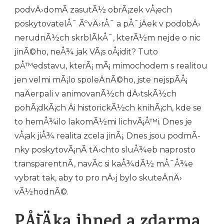
podvÄ›domÃ­ zasutÃ½ obrÃ¡zek vÅ¡ech
poskytovatelÅ¯ ÃºvÄ›rÅ¯ a pÅ¯jÄek v podobÄ›
nerudnÃ½ch skrblÃ­kÅ¯, kterÃ½m nejde o nic
jinÃ©ho, neÅ¾ jak VÃ¡s oÅ¡idit? Tuto
pÅ™edstavu, kterÃ¡ mÃ¡ mimochodem s realitou
jen velmi mÃ¡lo spoleÄnÃ©ho, jste nejspÃ­Å¡
naÄerpali v animovanÃ½ch dÄ›tskÃ½ch
pohÃ¡dkÃ¡ch Äi historickÃ½ch knihÃ¡ch, kde se
to hemÅ¾ilo lakomÃ½mi lichvÃ¡Å™i. Dnes je
vÅ¡ak jiÅ¾ realita zcela jinÃ¡. Dnes jsou podmÃ­
nky poskytovÃ¡nÃ­ tÄ›chto sluÅ¾eb naprosto
transparentnÃ­, navÃ­c si kaÅ¾dÃ½ mÅ¯Å¾e
vybrat tak, aby to pro nÄ›j bylo skuteÄnÄ›
vÃ½hodnÃ©.
PÅ¯jÄka ihned a zdarma