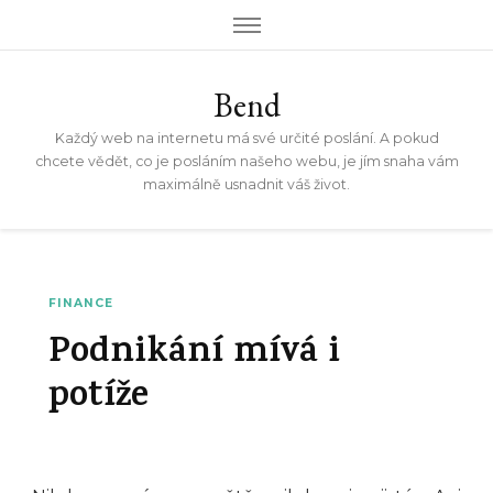
Bend
Každý web na internetu má své určité poslání. A pokud
chcete vědět, co je posláním našeho webu, je jím snaha vám
maximálně usnadnit váš život.
FINANCE
Podnikání mívá i
potíže