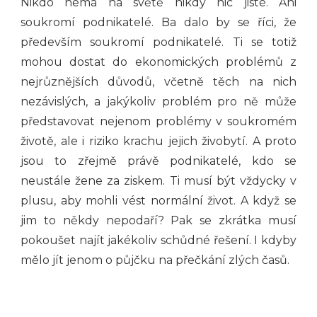
Nikdo nemá na světě nikdy nic jisté. Ani
soukromí podnikatelé. Ba dalo by se říci, že
především soukromí podnikatelé. Ti se totiž
mohou dostat do ekonomických problémů z
nejrůznějších důvodů, včetně těch na nich
nezávislých, a jakýkoliv problém pro ně může
představovat nejenom problémy v soukromém
životě, ale i riziko krachu jejich živobytí. A proto
jsou to zřejmě právě podnikatelé, kdo se
neustále žene za ziskem. Ti musí být vždycky v
plusu, aby mohli vést normální život. A když se
jim to někdy nepodaří? Pak se zkrátka musí
pokoušet najít jakékoliv schůdné řešení. I kdyby
mělo jít jenom o půjčku na přečkání zlých časů.