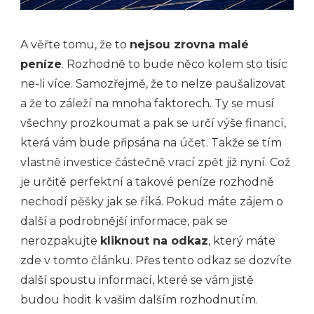
A věřte tomu, že to
nejsou zrovna malé
peníze
. Rozhodně to bude něco kolem sto tisíc
ne-li více. Samozřejmě, že to nelze paušalizovat
a že to záleží na mnoha faktorech. Ty se musí
všechny prozkoumat a pak se určí výše financí,
která vám bude připsána na účet. Takže se tím
vlastně investice částečně vrací zpět již nyní. Což
je určitě perfektní a takové peníze rozhodně
nechodí pěšky jak se říká. Pokud máte zájem o
další a podrobnější informace, pak se
nerozpakujte
kliknout na odkaz
, který máte
zde v tomto článku. Přes tento odkaz se dozvíte
další spoustu informací, které se vám jistě
budou hodit k vašim dalším rozhodnutím.