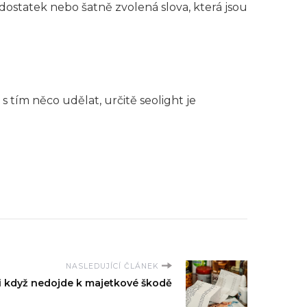
edostatek nebo šatně zvolená slova, která jsou
 tím něco udělat, určitě seolight je
NASLEDUJÍCÍ ČLÁNEK
í, i když nedojde k majetkové škodě