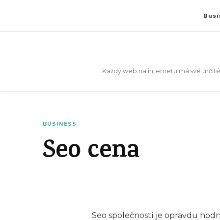
Busi
Každý web na internetu má své určité
BUSINESS
Seo cena
Seo společností je opravdu hodně