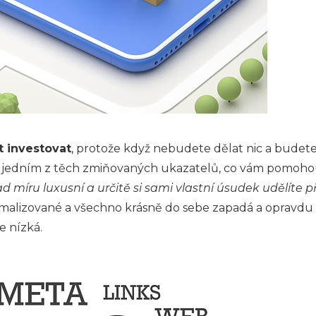
 investovat
, protože když nebudete dělat nic a budete 
e jedním z těch zmiňovaných ukazatelů, co vám pomohou
ad míru luxusní a určitě si sami vlastní úsudek udělíte 
imalizované a všechno krásně do sebe zapadá a opravdu i
e nízká.