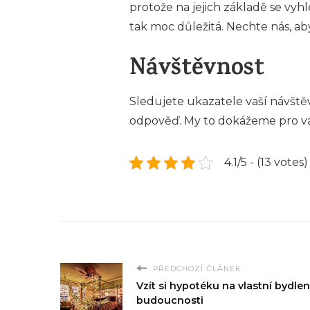
protože na jejich základě se vyh
tak moc důležitá. Nechte nás, ab
Návštěvnost
Sledujete ukazatele vaší návštěv
odpověď. My to dokážeme pro vá
4.1/5 - (13 votes)
PŘEDCHOZÍ ČLÁNEK
Vzít si hypotéku na vlastní bydlen
budoucnosti