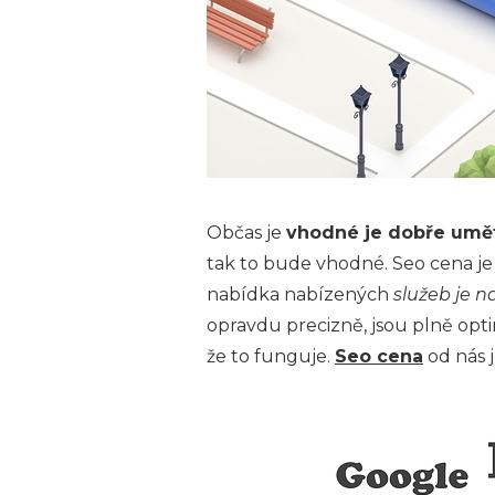
Občas je
vhodné je dobře umět
tak to bude vhodné. Seo cena j
nabídka nabízených
služeb je n
opravdu precizně, jsou plně opt
že to funguje.
Seo cena
od nás j