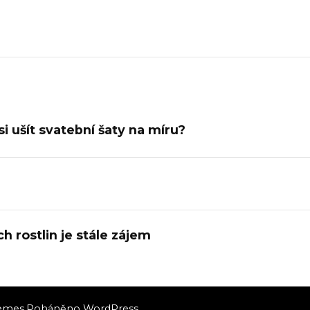
si ušít svatební šaty na míru?
ch rostlin je stále zájem
emes
.Poháněno
WordPress
.