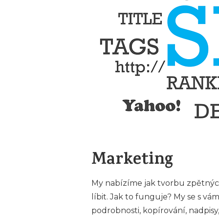
Marketing
My nabízíme jak tvorbu zpětných
líbit. Jak to funguje? My se s v
podrobnosti, kopírování, nadpisy