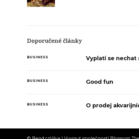
Doporučené články
Vyplatí se nechat 
BUSINESS
Good fun
BUSINESS
O prodej akvarijní
BUSINESS
© Bend.cz
Vilva | Vyvinut společností
Blossom Th