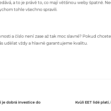
ledává, a to je právě to, co mají většinou weby špatně. N
ychom tohle všechno spravili.
nosti a číslo není zase až tak moc slavné? Pokud chcete s
s udělat vždy a hlavně garantujeme kvalitu.
í je dobrá investice do
Kvůli EET lidé plat