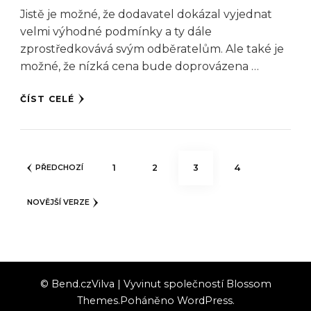
Jistě je možné, že dodavatel dokázal vyjednat
velmi výhodné podmínky a ty dále
zprostředkovává svým odběratelům. Ale také je
možné, že nízká cena bude doprovázena …
ČÍST CELÉ
Stránkování
STRÁNKA
STRÁNKA
STRÁNKA
STRÁNKA
1
2
3
4
PŘEDCHOZÍ
příspěvků
NOVĚJŠÍ VERZE
© Bend.cz
Vilva | Vyvinut společností
Blossom
Themes
.Poháněno
WordPress
.